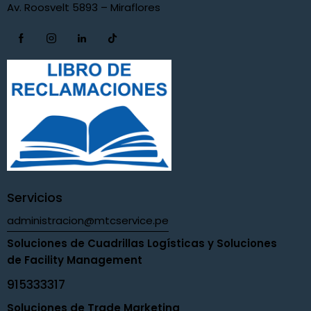
Av. Roosvelt 5893 – Miraflores
Servicios
administracion@mtcservice.pe
Soluciones de Cuadrillas Logísticas y Soluciones
de Facility Management
915333317
Soluciones de Trade Marketing