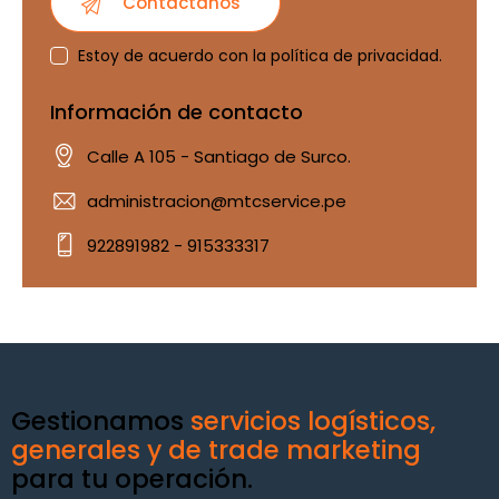
Estoy de acuerdo con la
política de privacidad
.
Información de contacto
Calle A 105 - Santiago de Surco.
administracion@mtcservice.pe
922891982 - 915333317
Gestionamos
servicios logísticos,
generales y de trade marketing
para tu operación.