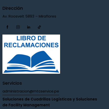
Dirección
Av. Roosvelt 5893 – Miraflores
Servicios
administracion@mtcservice.pe
Soluciones de Cuadrillas Logísticas y Soluciones
de Facility Management